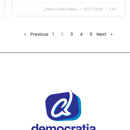
1:44 م
21/07/2026
Democratia News
1
2
3
4
5
Next »
« Previous