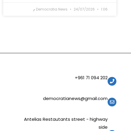
1:06 م
24/07/2026
Democratia News
202 094 71 961+
democratianews@gmail.com
Antelias Restautants street - highway
side