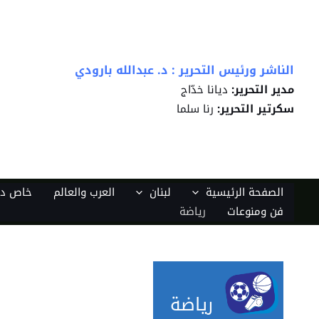
خطي
لى
لمحتوى
الناشر ورئيس التحرير : د. عبدالله بارودي
مدير التحرير:
ديانا خدّاج
سكرتير التحرير:
رنا سلما
الصفحة الرئيسية
لبنان
العرب والعالم
خاص دي
فن ومنوعات
رياضة
رياضة