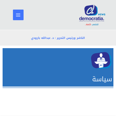
خطي
لى
لمحتوى
الناشر ورئيس التحرير : د. عبدالله بارودي
سياسة