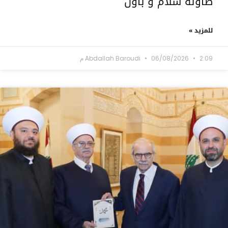
طاولة سلام و باول
للمزيد »
2:09 م
06/08/2026
Abdallah Baroudi