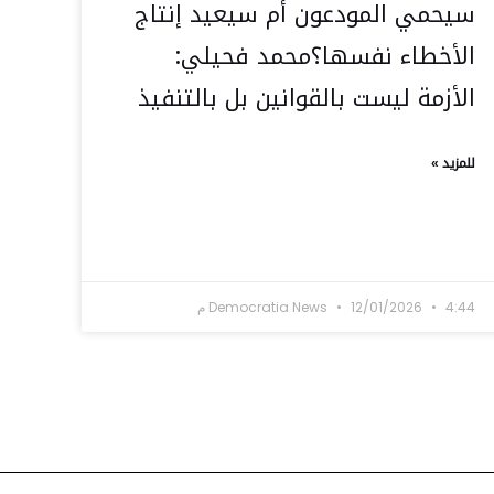
سيحمي المودعون أم سيعيد إنتاج
الأخطاء نفسها؟محمد فحيلي:
الأزمة ليست بالقوانين بل بالتنفيذ
للمزيد »
4:44 م
12/01/2026
Democratia News