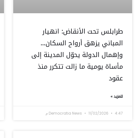
طرابلس تحت الأنقاض: انهيار
المباني يزهق أرواح السكان…
وإهمال الدولة يحوّل المدينة إلى
مأساة يومية ما زالت تتكرر منذ
عقود
للمزيد »
4:47 م
11/02/2026
Democratia News