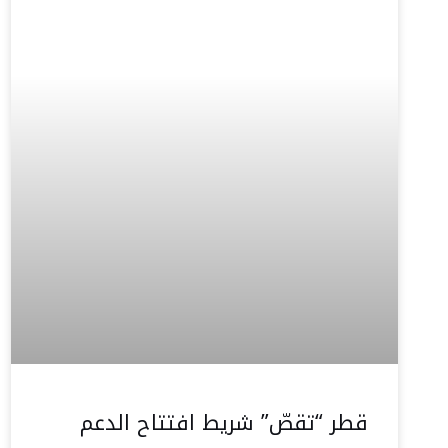
قطر “تقصّ” شريط افتتاح الدعم