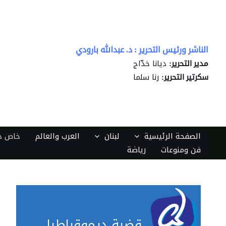
خطي
لى
لمحتوى
الناشر ورئيس التحرير : د. عبدالله بارودي
ديانا خدّاج
مدير التحرير:
رنا سلما
سكرتير التحرير:
الصفحة الرئيسية
لبنان
العرب والعالم
خاص دي
فن ومنوعات
رياضة
قضية ديموقراطيا