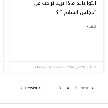
التوازنات: ماذا يريد ترامب من
“مجلس السلام ” ؟
للمزيد »
12:10 م
26/01/2026
Democratia News
1
…
3
4
5
Next »
« Previous