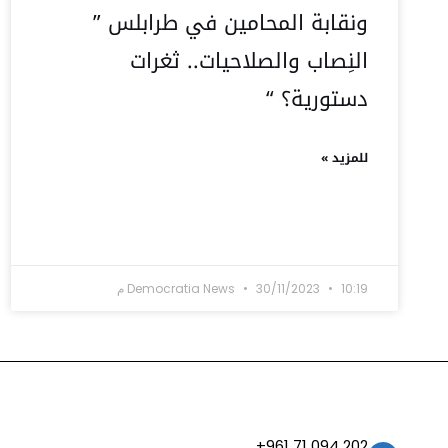
ونقابة المحامين في طرابلس ”
النِصاب والصلاحيات.. ثغرات
دستورية؟ “
للمزيد »
10:19 م
30/11/2023
Democratia News
202 094 71 961+