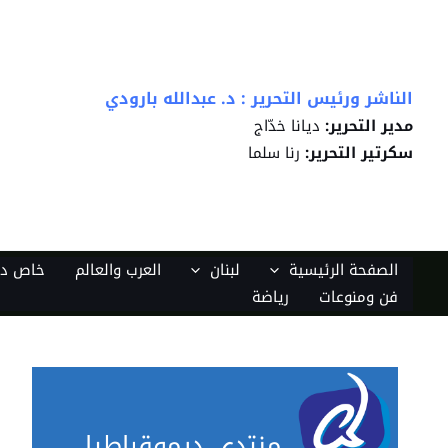
خطي
لى
لمحتوى
الناشر ورئيس التحرير : د. عبدالله بارودي
مدير التحرير:
ديانا خدّاج
سكرتير التحرير:
رنا سلما
الصفحة الرئيسية
لبنان
العرب والعالم
خاص دي
فن ومنوعات
رياضة
منتدى ديموقراطيا