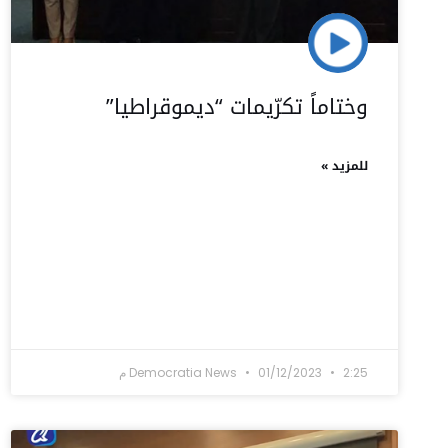
وختاماً تكرّيمات “ديموقراطيا”
للمزيد »
2:25 م
01/12/2023
Democratia News