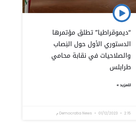
“ديموقراطيا” تطلق مؤتمرها
الدستوري الأول حول النِصاب
والصلاحيات في نقابة محامي
طرابلس
للمزيد »
2:15 م
01/12/2023
Democratia News