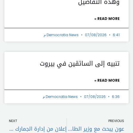
وهذه التفاصيل
READ MORE »
6:41 م
07/08/2026
Democratia News
تنبيه إلى السائقين في بيروت
READ MORE »
6:36 م
07/08/2026
Democratia News
t
Prev
NEXT
PREVIOUS
عون يبحث مع وزير الطاقة واقع الكهرباء والمحروقات في لبنان.
إعلان من إدارة الجمارك حول مواعيد عمل معابر البضائع خلال نيسان ٢٠٢٦.