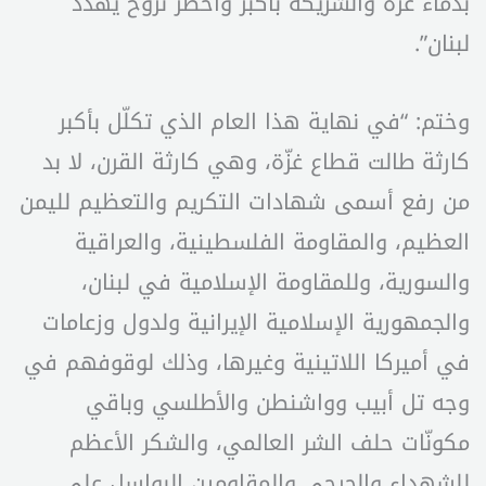
بدماء غزة والشريكة بأكبر وأخطر نزوح يهدد
لبنان”.
وختم: “في نهاية هذا العام الذي تكلّل بأكبر
كارثة طالت قطاع غزّة، وهي كارثة القرن، لا بد
من رفع أسمى شهادات التكريم والتعظيم لليمن
العظيم، والمقاومة الفلسطينية، والعراقية
والسورية، وللمقاومة الإسلامية في لبنان،
والجمهورية الإسلامية الإيرانية ولدول وزعامات
في أميركا اللاتينية وغيرها، وذلك لوقوفهم في
وجه تل أبيب وواشنطن والأطلسي وباقي
مكونّات حلف الشر العالمي، والشكر الأعظم
للشهداء والجرحى والمقاومين البواسل على