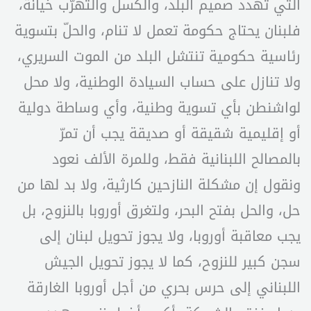
التي تهدد صميم البلد، والكسل والتهرّب خيانة،
فلبنان يحتاج حكومة تعمل لا تنام، والحلّ بتسوية
رئاسية حكومية تنتشل البلد من الموت السريري،
ولا تنازل على حساب السيادة الوطنية، ولا محل
لواشنطن بأي تسوية وطنية، وأي وساطة دولية
أو إقليمية شقيقة أو صديقة يجب أن تمرّ
بالمصالح اللبنانية فقط، وللمرة الألف نعود
ونقول إن مشكلة النازحين كارثية، ولا بد لها من
حل، والحل بفتح البحر، ولتغرق أوروبا بالنزوح، بل
يجب معاقبة أوروبا، ولا يجوز تحويل لبنان إلى
سجن كبير للنزوح، كما لا يجوز تحويل الجيش
اللبناني إلى حرس بحري من أجل أوروبا الغارقة