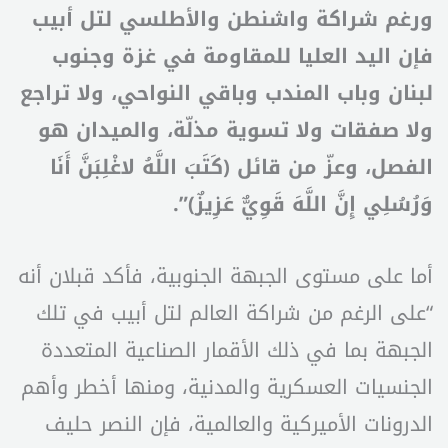
ورغم شراكة واشنطن والأطلسي لتل أبيب
فإن اليد العليا للمقاومة في غزة وجنوب
لبنان وباب المندب وباقي النواحي، ولا تراجع
ولا صفقات ولا تسوية مذلّة، والميدان هو
الفصل، وعزّ من قائل (كَتَبَ اللَّهُ لاغْلِبَنَّ أَنَا
وَرُسُلِي إِنَّ اللَّهَ قَوِيٌّ عَزِيزٌ)”.
أما على مستوى الجبهة الجنوبية، فأكد قبلان أنه
“على الرغم من شراكة العالم لتل أبيب في تلك
الجبهة بما في ذلك الأقمار الصناعية المتعددة
الجنسيات العسكرية والمدنية، ومنها أخطر وأهم
الدرونات الأميركية والعالمية، فإن النصر حليف