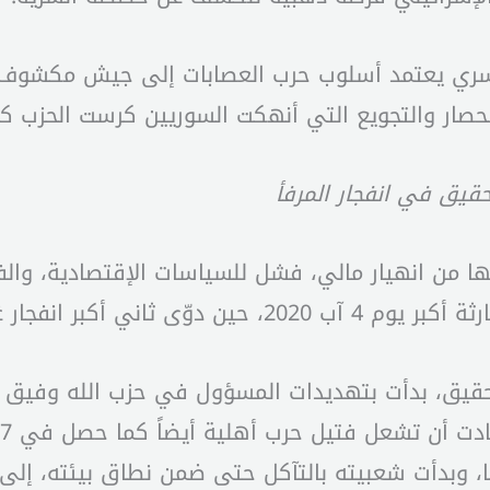
 سري يعتمد أسلوب حرب العصابات إلى جيش مكشوف 
لحصار والتجويع التي أنهكت السوريين كرست الحزب كمن
حقيق في انفجار المرفأ
رة 17 تشرين الأول 2019، وما أعقبها من انهيار مالي، فشل للسياسا
وي في التاريخ في مرفأ بيروت.
حقيق، بدأت بتهديدات المسؤول في حزب الله وفيق 
، وبدأت شعبيته بالتآكل حتى ضمن نطاق بيئته، إلى 