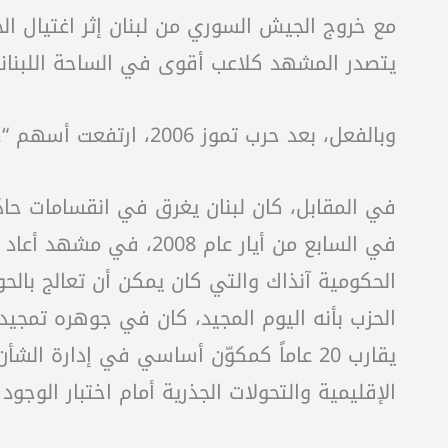
مع خروج الجيش السوري من لبنان إثر اغتيال الح
يتصدر المشهد كلاعب أقوى في الساحة اللبناني
وبالفعل، بعد حرب تموز 2006، ارتفعت أسهم “حزب الله” عربياً وداخلياً، مستنداً إلى تقويض شعبي واسع.
في السابع من أيار عام
الحزب بأنه اليوم المجيد، كان في جوهره تمجيدا
يقارب 20 عاماً كمكوّن أساسي في إدارة 
الإقليمية والتحولات الجذرية أمام اختبار الوجود