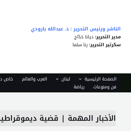
خطي
لى
لمحتوى
الناشر ورئيس التحرير : د. عبدالله بارودي
مدير التحرير:
ديانا خدّاج
سكرتير التحرير:
رنا سلما
الصفحة الرئيسية
لبنان
العرب والعالم
خاص دي
فن ومنوعات
رياضة
الأخبار المهمة
|
قضية ديموقراطيا