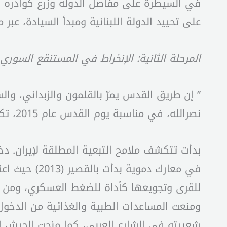
في السيطرة على مفاصل الدولة وزرع كوادره في 
على تحييد الدولة اللبنانية ومبدأ السيادة، عب
المرحلة الثانية: الإنخراط في المستنقع السوري
” إن طريق القدس يمرّ بالقلمون والزبداني، وا
نصرالله، في مناسبة يوم القدس عام 2015، تكرّس انخراط الحزب بالمعارك في سوريا نصرة لنظام الأسد.
ومنعت المساعدات الطبية والغذائية من الدخو
شعبيته في الشارع العربي، كما منحت الجيش 