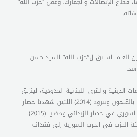
 قطاع الإتصالات والجمارك. وعمل “حزب الله”
هاته.
ين العام السابق ل”حزب الله” السيد حسن
 عام 2013 إلى سوريا بحجة حماية المقامات الدينية والقرى اللبنانية الحدودية، لينزلق
في معارك دموية بدأت بالقصير (2013) حيث اعتمد سياسة الأرض المحروقة، والتهجير القسري، مروراً بالقلمون ويبرود (2014) اللتين شهدتا حصار
للقرى وتجويعها كأداة للضغط العسكري، ومن أجل تأمين الحدود. كما اشترك “حزب الله” مع الجيش السوري في حصار الزبداني ومضايا (2015)،
ة الحزب في الحرب السورية إلى فقدانه