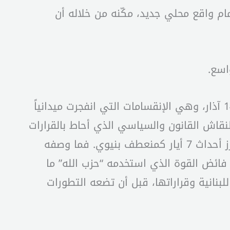
مام واقع محلي جديد، مكّنه من خلاله أن
في المقابل، كان لبنان يغرق في انقسامات حادّة تجسّدت بشكل واضح في الصراع بين فريقي 8 و 14 آذار، وهي الإنقسامات التي انفجرت ميدانياً
ن الجدل والنقاش القانون والسياسي الذي أحاط بالقرارات
الحكومية آنذاك والتي كان يمكن أن تعالج بالحوار، إلاّ أن “حزب الله” اختار يومها منطق التصعيد، لتبرز أحداث 7 أيار كمنعطف بنيوي. فما وصفه
ض فائض القوة الذي استخدمه “حزب الله” ما
اللبنانية وقراراتها، قبل أن تضعه التطورات