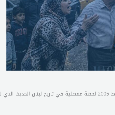
شكل اغتيال الرئيس رفيق الحريري يوم 14 شباط 2005 لحظة مفصلية في تا