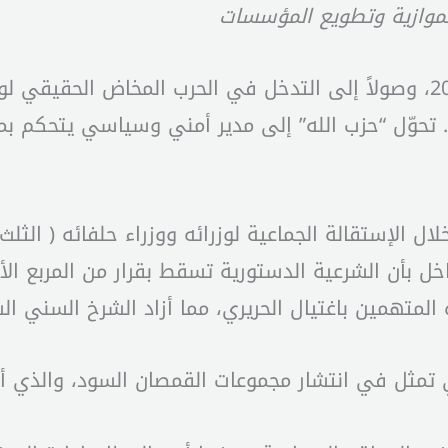
لموازية وتطويع المؤسسات
مثّلت الفترة الممتدة من اتفاق الدوحة عام 2008، وصولاً إلى التدخل في الحر
 تحوّل “حزب الله” إلى مدير أمني وسياسي يتحكم بمفا
خلال الإستقالة الجماعية لوزرائه ووزراء حلفائه ( ال
 بأن الشرعية الدستورية تسقط بقرار من المربع الأمن
المتهمين باغتيال الحريري، مما أزاد الشرخ السني ا
 تمثل في انتشار مجموعات القمصان السود، والذي 