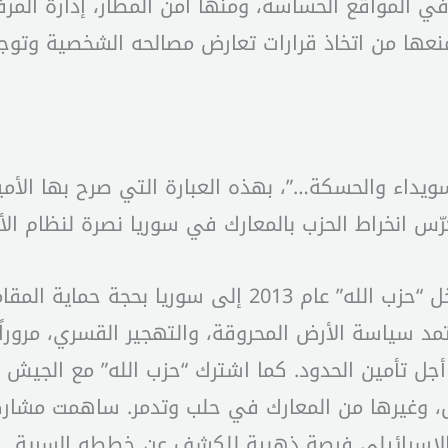
المواقع الحساسة، ومنها أمن المطار، إدارة المرفأ،
ر منعها من اتخاذ قرارات تعارض مصالحه الشخصية وتوج
لسويداء والحسكة…”، بهذه العبارة التي صرح بها الأم
بدأت تتكشف ملامح التبعية المطلقة لإيران. دخل “حزب الله”
ل، وغيرها من المعارك في حلب وتدمر. ساهمت مشارك
الإسرائيلي فرصة ذهبية للكشف عن خططه السرية.