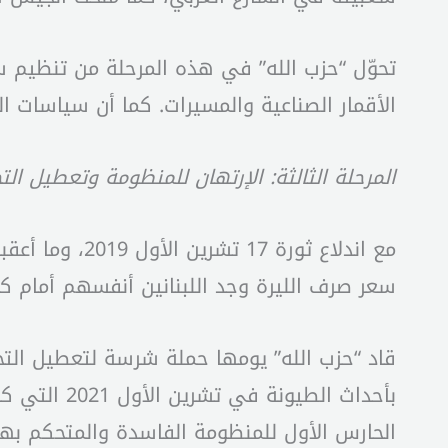
تحوّل “حزب الله” في هذه المرحلة من تنظيم
الأقمار الصناعية والمسيرات. كما أن سياسات ا
المرحلة الثالثة: الإرتهان للمنظومة وتعطيل الت
مع اندلاع ثو
سعر صرف الليرة وجد اللبنانين أنفسهم أمام كارثة أكبر يوم 4 آب 2020، حين دوّى ثاني أكبر انفجار غير نو
قاد “حزب الله” يومها حملة شرسة لتعطيل الت
الحارس الأول للمنظومة الفاسدة والمتحكم بها