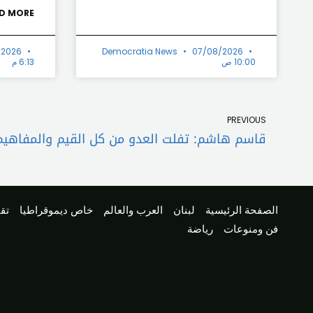
D MORE »
/2026
Democratia News
07/08/2026
10:00 ص
6:13 م
Prev
PREVIOUS
الصفحة الرئيسية
لبنان
العرب والعالم
خاص ديموقراطيا
تقا
فن ومنوعات
رياضة