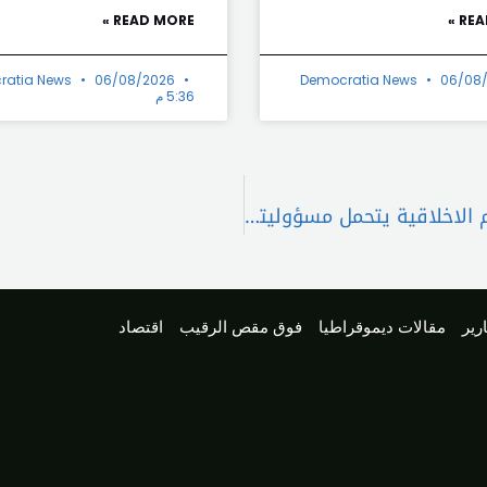
READ MORE »
REA
ratia News
06/08/2026
Democratia News
06/08
5:36 م
قاسم هاشم: تفلت العدو من كل القيم والمفاهيم الاخلاقية يتحمل مسؤوليته المجتمع الدولي
رير
مقالات ديموقراطيا
فوق مقص الرقيب
اقتصاد