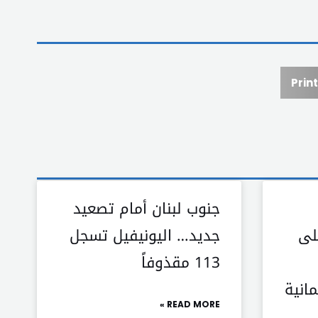
Print
جنوب لبنان أمام تصعيد
لى
جديد… اليونيفيل تسجل
113 مقذوفاً
انية
READ MORE »