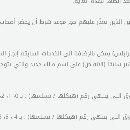
س الواقع في 4 /1/ 2024 للمواطنين الذين تعذّر عليهم حجز موعد شرط أ
بلس) يمكن بالإضافة الى الخدمات السابقة إنجاز المع
السّير سابقاً (الانقاض) على اسم مالك جديد والتي 
لتي ينتهي رقم (هيكلها / تسلسها) : بـ 0، 1، 2، 3
 التي ينتهي رقم (هيكلها / تسلسها) : بـ 4 ، 5، 6