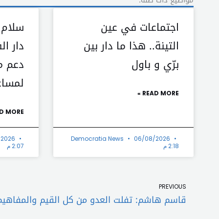
مواضيع ذات صلة:
اجتماعات في عين
سلام 
التينة.. هذا ما دار بين
دار ا
برّي و باول
دعم م
لمساع
READ MORE »
D MORE »
/2026
Democratia News
06/08/2026
2:18 م
2:07 م
Prev
PREVIOUS