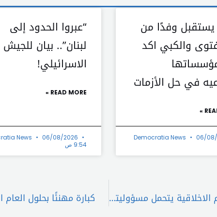
يستقبل وفدًا من
“عبروا الحدود إلى
لفتوى والكبي اكد
لبنان”.. بيان للجيش
ؤسساتها
الاسرائيلي!
يه في حل الأزمات
READ MORE »
REA
ratia News
06/08/2026
Democratia News
06/08
9:54 ص
قاسم هاشم: تفلت العدو من كل القيم والمفاهيم الاخلاقية يتحمل مسؤوليته المجتمع الدولي
كبارة مهنئًا بحلول العام 