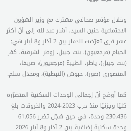
وخلال مؤتمر صحافي مشترك مع وزير الشؤون
الاجتماعية حنين السيد، أشار عبدالله إلى أنّ أكثر
عشر قرى تعرّضت للدمار بين 2 آذار و8 أيار هي:
الخيام (مرجعيون)، بنت جبيل، زوطر الشرقية، كفرا
(بنت جبيل)، ياطر، الطيبة (مرجعيون)، صريفا،
المنصوري (صور)، حبوش (النبطية)، ومجدل سلم.
كما أوضح أنّ إجمالي الوحدات السكنية المتضرّرة
كليًا وجزئيًا منذ حرب 2023-2024 والخروقات بلغ
230,436 وحدة، في حين سُجّل تضرر 61,056
وحدة سكنية إضافية بين 2 آذار و8 أيار 2026