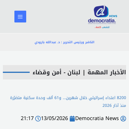
خطي
لى
لمحتوى
الناشر ورئيس التحرير : د. عبدالله بارودي
الأخبار المهمة
|
لبنان - أمن وقضاء
8200 اعتداء إسرائيلي خلال شهرين… و61 ألف وحدة سكنية متضرّرة
منذ آذار 2026
21:17
13/05/2026
Democratia News