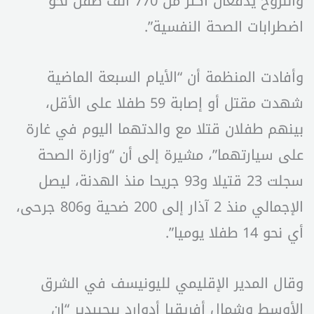
والنزوح يدفعان أكثر من 770 ألف طفل نحو
اضطرابات الصحة النفسية”.
وأفادت المنظمة أن “الأيام السبعة الماضية
شهدت مقتل أو إصابة 59 طفلا على الأقل،
بينهم طفلان قتلا مع والدتهما اليوم في غارة
على سيارتهما”، مشيرة إلى أن “وزارة الصحة
سجلت 23 قتيلا و93 جريحا منذ الهدنة، ليصل
الإجمالي منذ 2 آذار إلى 200 ضحية و806 جرحى،
أي نحو 14 طفلا يوميا”.
وقال المدير الإقليمي لليونيسف في الشرق
الأوسط وشمال أفريقيا أدوارد بيجبيدير “إن