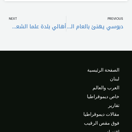
t
Prev
NEXT
PREVIOUS
دبوسي يهنئ بالعام الجديد: نتطلع الى نهوض على الصعيد الوطني من طرابلس الكبرى
أهالي بلدة علما الشعب يُناشدون: لإصلاح الأعطال وإعادة التيار
الصفحة الرئيسية
لبنان
العرب والعالم
خاص ديموقراطيا
تقارير
مقالات ديموقراطيا
فوق مقص الرقيب
اقتصاد