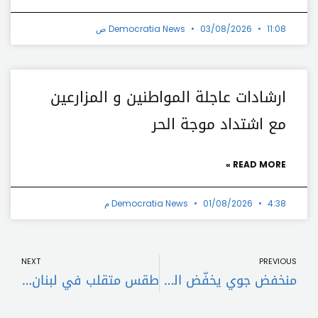
11:08 ص
03/08/2026
Democratia News
ارشادات عاجلة المواطنين و المزارعين
مع اشتداد موجة الحر
READ MORE »
4:38 م
01/08/2026
Democratia News
t
Prev
NEXT
PREVIOUS
منخفض جوي يخفّض الحرارة وينشّط الرياح مع احتمال أمطار خفيفة
طقس متقلب في لبنان مع انخفاض إضافي بالحرارة وضباب على المرتفعات