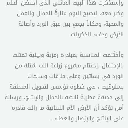
وإستذكرت هذا البيت العائلي الذي إحتضن الحلم
وكبر معه، ليصبح اليوم منارةً للجمال والعمل
والمحبة، ومكاناً يجمع بين عبق الورد وأصالة
الأرض ودفء الذكريات.
وأختُتمت المناسبة بمبادرة رمزية وبيئية تمثلت
بالإحتفال بإختتام مشروع زراعة ألف شتلة من
الورد في بساتين وعلى طرقات وساحات
بسلوقيت ، في خطوة تؤسس لتحويل المنطقة
إلى حديقة عطرية نابضة بالجمال والإنتاج، ورسالة
أمل تؤكد أن الأرض الأم اللبنانية ما زالت قادرة
على الإنتاج والإزهار والعطاء ..