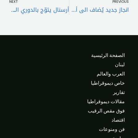
NEXT
PREVIOUS
انجاز جديد يُضاف الى أكاديميته “المتحد” يحرز بطولة لبنان للفئة العمرية اناث تحت ١٨ سنة – ب
أرسنال يتوّج بالدوري الإنكليزي الممتاز بعد تعثر مانشستر سيتي
الصفحة الرئيسية
لبنان
العرب والعالم
خاص ديموقراطيا
تقارير
مقالات ديموقراطيا
فوق مقص الرقيب
اقتصاد
فن ومنوعات