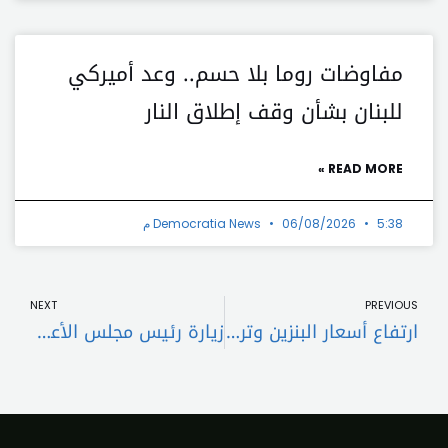
مفاوضات روما بلا حسم.. وعد أميركي
للبنان بشأن وقف إطلاق النار
READ MORE »
5:38 م
06/08/2026
Democratia News
t
Prev
NEXT
PREVIOUS
ارتفاع أسعار البنزين وتراجع المازوت في لبنان
زيارة رئيس مجلس الأعمال اللبناني السويسري لغرفة طرابلس الكبرى