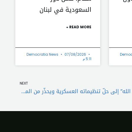
السعودية في لبنان
READ MORE »
Democratia News
07/08/2026
Democ
5:11 م
Next
NEXT
“لقاء سيدة الجبل” يدعو “حزب الله” إلى حلّ تنظيماته العسكرية ويحذّر من المزايدات بقانون العفو