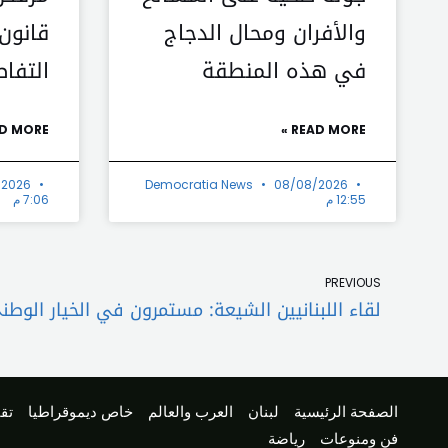
والأفران ومحال الدجاج
قانون 
في هذه المنطقة
التفا
D MORE »
READ MORE »
/2026
Democratia News
08/08/2026
12:55 م
7:06 م
Prev
PREVIOUS
الصفحة الرئيسية
لبنان
العرب والعالم
خاص ديموقراطيا
تقا
فن ومنوعات
رياضة