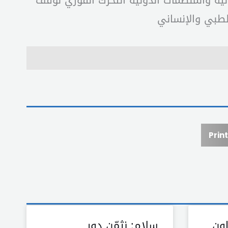
انية والمنظمات الدولية التحرك الفوري لوقف
لطبي والإنساني
Print
اون
سلام: نثمّن دور