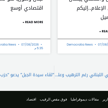
الإعلام..إليكم
اقتصادي أوسع
صيل
READ MORE »
REA
ratia News
07/08/2026
Democratia News
07/08
5:35 م
لقاء اللبنانيين الشيعة: مستمرون في الخيار الوطني اللبناني رغم الترهيب وعلى وزارة الثقافة وضع التراث العاملي تحت الحماية الدولية
رير
مقالات ديموقراطيا
فوق مقص الرقيب
اقتصاد