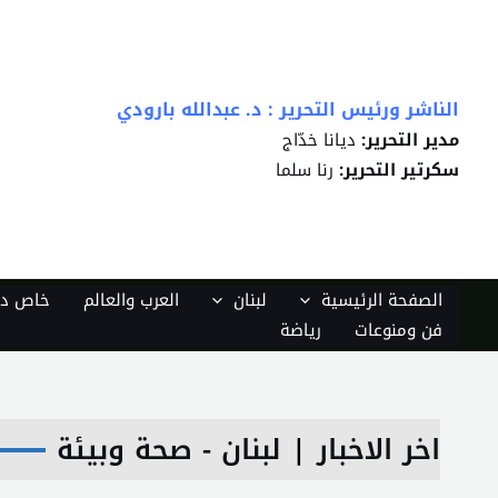
خطي
لى
لمحتوى
الناشر ورئيس التحرير : د. عبدالله بارودي
مدير التحرير:
ديانا خدّاج
سكرتير التحرير:
رنا سلما
الصفحة الرئيسية
لبنان
العرب والعالم
خاص دي
فن ومنوعات
رياضة
اخر الاخبار
|
لبنان - صحة وبيئة