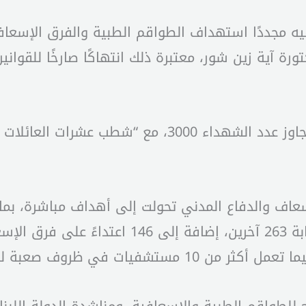
 فيه مجددًا استهداف الطواقم الطبية والفرق الإسعاف
ة آية زين شور، معتبرة ذلك انتهاكًا صارخًا للقواني
وأشار البيان إلى أنه خلال الشهرين الماضيين تجاوز ع
لإسعاف والدفاع المدني تحولت إلى أهداف مباشرة، بم