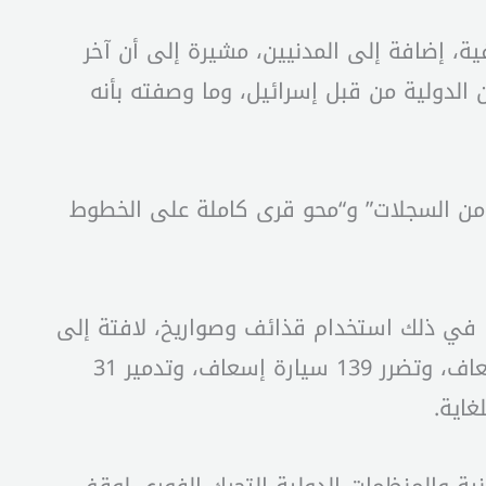
ية، إضافة إلى المدنيين، مشيرة إلى أن آخر
ن الدولية من قبل إسرائيل، وما وصفته بأنه
دد الشهداء 3000، مع “شطب عشرات العائلات من السجلات” و“محو قرى كاملة على الخطوط
ا في ذلك استخدام قذائف وصواريخ، لافتة إلى
سقوط 5 أطباء و5 ممرضين و111 مسعفًا، وإصابة 263 آخرين، إضافة إلى 146 اعتداءً على فرق الإسعاف، وتضرر 139 سيارة إسعاف، وتدمير 31