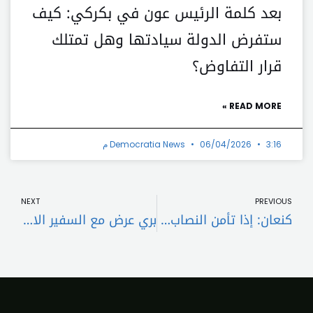
بعد كلمة الرئيس عون في بكركي: كيف
ستفرض الدولة سيادتها وهل تمتلك
قرار التفاوض؟
READ MORE »
3:16 م
06/04/2026
Democratia News
t
Prev
NEXT
PREVIOUS
كنعان: إذا تأمن النصاب بين اليوم والغد ينتهي تقرير موازنة 2024
بري عرض مع السفير الايراني للتطوّرات في لبنان والمنطقة