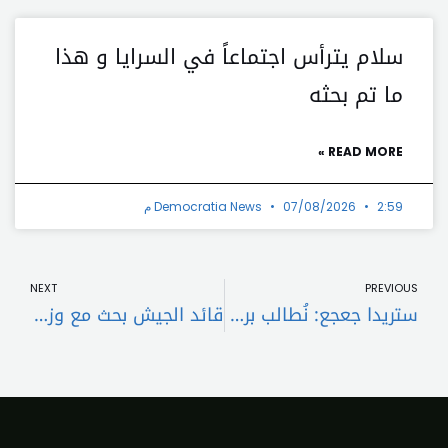
سلام يترأس اجتماعاً في السرايا و هذا
ما تم بحثه
READ MORE »
2:59 م
07/08/2026
Democratia News
t
Prev
NEXT
PREVIOUS
ستريدا جعجع: نُطالب بري بإكمال مسعى التمديد ليطال الاستحقاق الرئاسي
قائد الجيش بحث مع وزير الجيوش الفرنسية في سبل التعاون