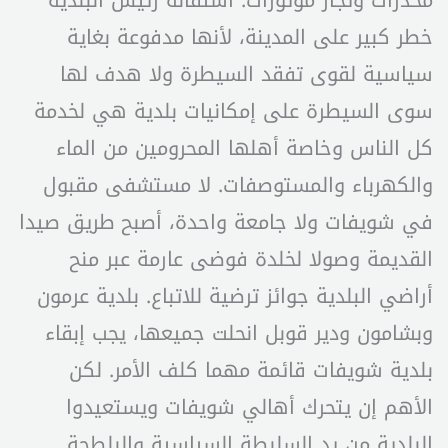
مخدرات وتجار موتورات. استقالة رئيس البلدية
خطر كبير على المدينة، لأنها مدفوعة بغاية
سياسية لقوى تفقد السيطرة ولا هدف لها
سوى السيطرة على إمكانيات بلدية هي لخدمة
كل الناس وخاصة أهلها المحرومين من الماء
والكهرباء والمستوصفات. لا مستشفى مقبول
في شويفات ولا جامعة واحدة، أصبح طريق صيدا
القديمة وصولا لخلدة فوضى عارمة عبر منح
أراضي البلدية جوائز ترضية للاتباع. بلدية عرمون
وبشامون ودير قوبل انحلت جميعها، يجب إبقاء
بلدية شويفات قائمة مهما كلف الأمر. لكن
الأهم إن يتحرك أهالي شويفات ويستعيدوا
البلدية من يد السلبطة السياسية والبلطجة