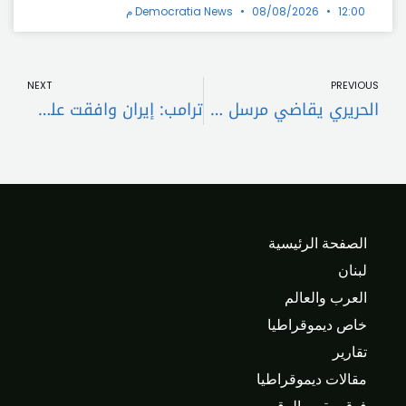
12:00 م
08/08/2026
Democratia News
t
Prev
NEXT
PREVIOUS
الحريري يقاضي مرسل وزريق
ترامب: إيران وافقت على عدم امتلاك سلاح نووي والمرشد الأعلى يشارك في المفاوضات
الصفحة الرئيسية
لبنان
العرب والعالم
خاص ديموقراطيا
تقارير
مقالات ديموقراطيا