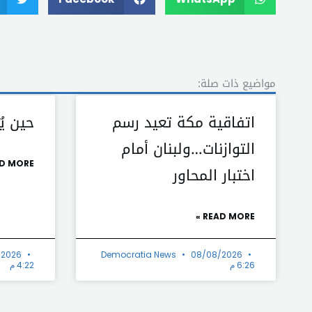
مواضيع ذات صلة:
اتفاقية مكة تعيد رسم
حين يُ
التوازنات…ولبنان أمام
D MORE »
اختبار المحاور
READ MORE »
/2026
Democratia News
08/08/2026
6:26 م
4:22 م
Prev