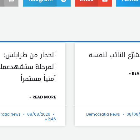
شرّع النائب لنفسه
الحجار من طرابلس:
المرحلة ستشهدعملاً
REA
أمنياً مستمراً
READ MORE »
ratia News
08/08/2026
Democratia News
08/08
2:46 م