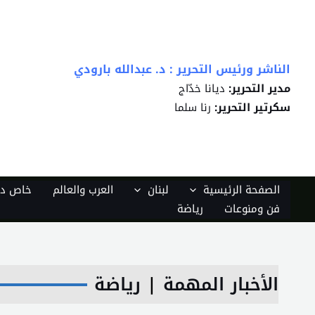
خطي
لى
لمحتوى
الناشر ورئيس التحرير : د. عبدالله بارودي
مدير التحرير:
ديانا خدّاج
سكرتير التحرير:
رنا سلما
الصفحة الرئيسية
لبنان
العرب والعالم
خاص دي
فن ومنوعات
رياضة
الأخبار المهمة
|
رياضة