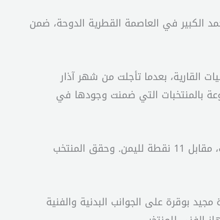
د الكبير في العاصمة القطرية الدوحة، ضمن
ات القارية، بعدما تأجلت من شهر آذار
وعة بالمنتخبات التي ضمنت وجودها في
ويدخل “رجال الأرز” اللقاء بأفضلية واضحة بعدما تصدروا المجموعة برصيد 13 نقطة من خمس مباريات، مقابل 11 نقطة لليمن. وحقق المنتخب
 خلاله الجهاز الفني بقيادة مجيد بوقرة على الجوانب البدنية والفنية