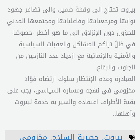
بيروت تحتاج الى وقفة ضمير، والى تضافر جهود
نوابها ومرجعياتها وفاعلياتها ومجتمعها المدني
للحؤول دون الإنزلاق الى ما هو أخطر -خصوصًا-
في ظلّ تراكم المشاكل والعقبات السياسية
والأمنية والإنمائية مع ازدياد عدد النازحين من
الجنوب والبقاع.
المبادرة وعدم الإنتظار سلوك ارتضاه فؤاد
مخزومي في نهجه ومساره السياسي، يجب على
بقية الأطراف اعتماده والسير به خدمة لبيروت
وأهلها..
بيروت
,
حصرية السلاح
,
مخزومي