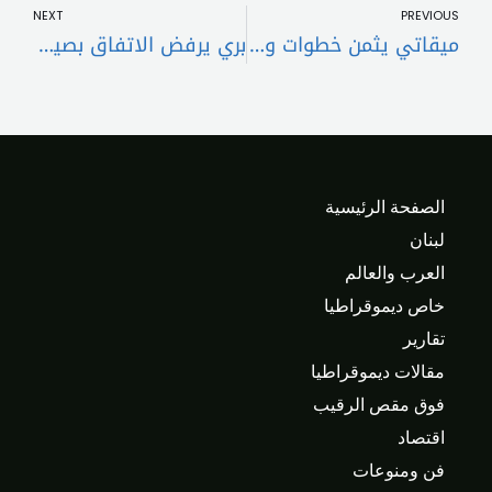
NEXT
PREVIOUS
ميقاتي يثمن خطوات وثوابت عون:نأمل أن تثمر المساعي الدبلوماسية الجارية في تحقيق الأهداف الوطنية المنشودة
بري يرفض الاتفاق بصيغته الحالية: وقف النار الشامل والانسحاب المتزامن شرطان أساسيان
الصفحة الرئيسية
لبنان
العرب والعالم
خاص ديموقراطيا
تقارير
مقالات ديموقراطيا
فوق مقص الرقيب
اقتصاد
فن ومنوعات