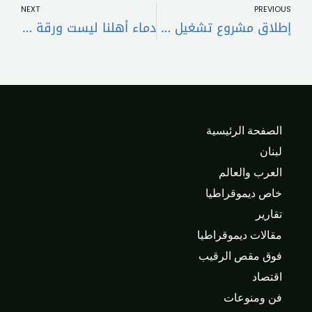
NEXT
PREVIOUS
إطلاق مشروع تشغيل مطار القليعات: سلام يؤكد أنه ركيزة إنمائية واستراتيجية للشمال وللبنان
دماء أهلنا ليست ورقة تفاوض في يد أحد!
الصفحة الرئيسية
لبنان
العرب والعالم
خاص ديموقراطيا
تقارير
مقالات ديموقراطيا
فوق مقص الرقيب
اقتصاد
فن ومنوعات