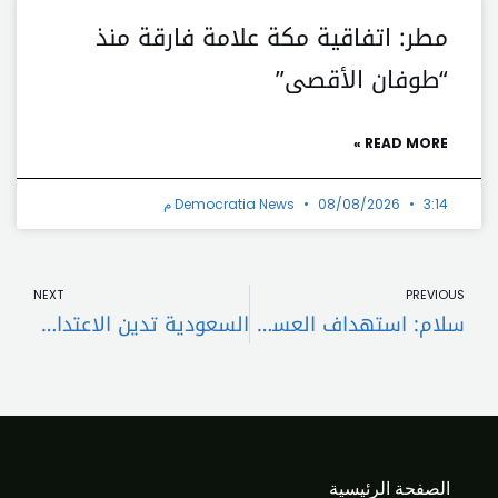
مطر: اتفاقية مكة علامة فارقة منذ
“طوفان الأقصى”
READ MORE »
3:14 م
08/08/2026
Democratia News
t
Prev
NEXT
PREVIOUS
سلام: استهداف العسكريين جريمة بحق لبنان وجميع أبنائه
السعودية تدين الاعتداء الإسرائيلي على لبنان وتؤكد تضامنها مع الجيش والشعب اللبناني
الصفحة الرئيسية