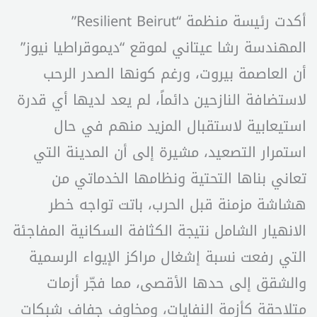
أكدت رئيسة منظمة “Resilient Beirut”
المهندسة رشا عيتاني لموقع “ديموقراطيا نيوز”
أن العاصمة بيروت، ورغم كونها الصدر الرحب
لاستضافة النازحين دائماً، لم يعد لديها أي قدرة
استيعابية لاستقبال المزيد منهم في حال
استمرار التصعيد، مشيرة إلى أن المدينة التي
تعاني بناها التحتية ونظامها الخدماتي من
هشاشة مزمنة قبل الحرب، باتت تواجه خطر
الانهيار الشامل نتيجة الكثافة السكانية المفاجئة
التي رفعت نسبة إشغال مراكز الإيواء الرسمية
والشقق إلى حدها الأقصى، مما فجّر أزمات
متلاحقة كأزمة النفايات، ومخاوف جفاف شبكات