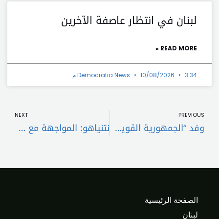
لبنان في انتظار عاصفة الآخرين
READ MORE »
3:34 م
10/08/2026
Democratia News
t
Prev
NEXT
PREVIOUS
وفد “الجمهورية القوية” يؤكد لنواف سلام دعمه لمسار الحكومة وسيادة الدولة
نتنياهو: المواجهة مع حزب الله مستمرة وإسرائيل سترد بقوة على أي تهديد إيراني
الصفحة الرئيسية
لبنان