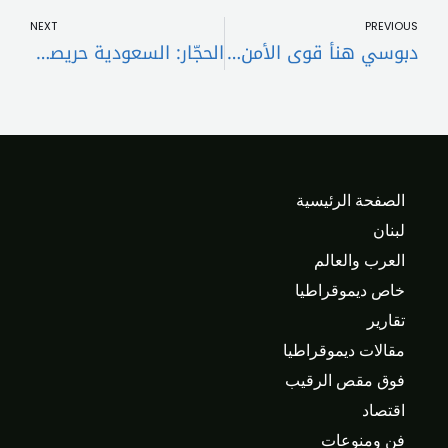
NEXT
PREVIOUS
دبوسي هنأ قوى الأمن الداخلي في عيدها: رسالة وطنية نبيلة خدمة للبنان واللبنانيين..
الحجّار: السعودية حريصة على استقرار لبنان ومفاوضات واشنطن تهدف إلى وقف شامل لإطلاق النار
الصفحة الرئيسية
لبنان
العرب والعالم
خاص ديموقراطيا
تقارير
مقالات ديموقراطيا
فوق مقص الرقيب
اقتصاد
فن ومنوعات