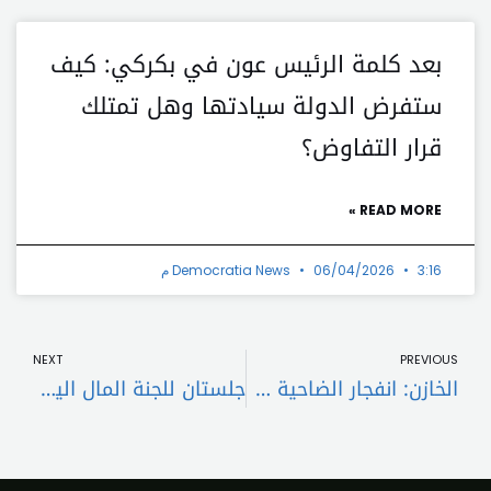
بعد كلمة الرئيس عون في بكركي: كيف
ستفرض الدولة سيادتها وهل تمتلك
قرار التفاوض؟
READ MORE »
3:16 م
06/04/2026
Democratia News
t
Prev
NEXT
PREVIOUS
الخازن: انفجار الضاحية خرقٌ فاضح للسيادة اللبنانية وللقرار ١٧٠١
جلستان للجنة المال اليوم… فأي وزارات وإدارات ستحضر؟