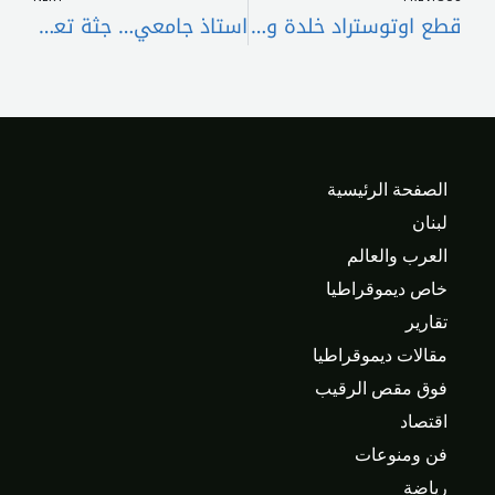
قطع اوتوستراد خلدة والجيش يعيد فتحه
استاذ جامعي… جثة تعرّضت للتنكيل
الصفحة الرئيسية
لبنان
العرب والعالم
خاص ديموقراطيا
تقارير
مقالات ديموقراطيا
فوق مقص الرقيب
اقتصاد
فن ومنوعات
رياضة