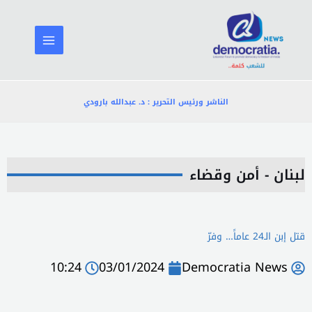
خطي
لى
لمحتوى
الناشر ورئيس التحرير : د. عبدالله بارودي
لبنان - أمن وقضاء
قتل إبن الـ24 عاماً… وفرّ
10:24
03/01/2024
Democratia News