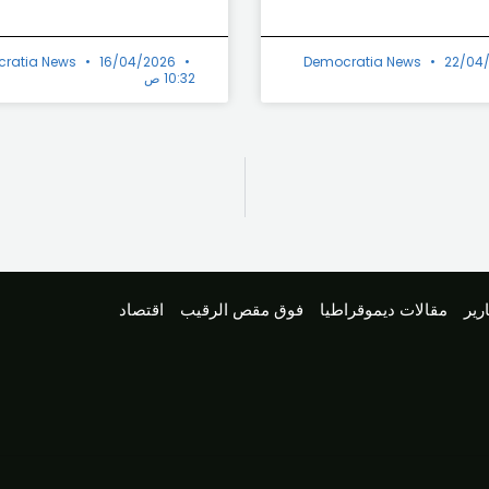
ratia News
16/04/2026
Democratia News
22/04
10:32 ص
رير
مقالات ديموقراطيا
فوق مقص الرقيب
اقتصاد