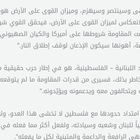
قى وسينتصر وسيهزم، وميزان القوى على الأرض هو ا
انعكاس لميزان القوى على الأرض، فيحقق القوي شرو
 في لبنان عام 2006، عندما فرضت المقاومة شروطها على أميركا والك
، أهونها سيكون الإذعان لوقف إطلاق النار.”
د اللبنانية – الفلسطينية، هو في إطار حرب حقيقي
خاطر بذلك، فسيرى من قدرات المقاومة ما لم يتوقعه،
ويتحالفون معه ويدعمونه ويؤيّدونه.”
متداد حدودها مع فلسطين لا تخشى هذا العدو، ولولا
اً للبنان وشعبه وسيادته، ولفعل أكثر مما فعله في غز
ي الرافعة والداعمة والمتبنية لكل ما يفعله”.