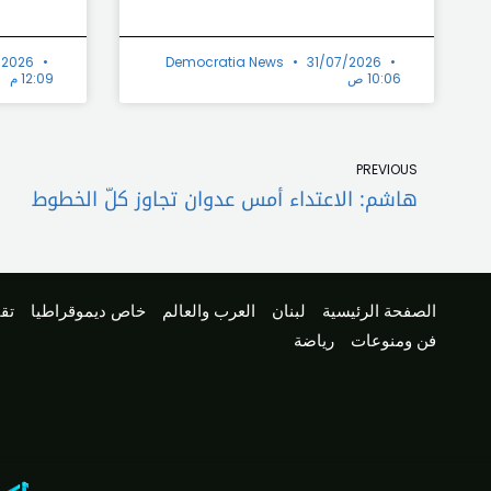
/2026
Democratia News
31/07/2026
10:06 ص
12:09 م
Prev
PREVIOUS
هاشم: الاعتداء أمس عدوان تجاوز كلّ الخطوط
الصفحة الرئيسية
لبنان
العرب والعالم
خاص ديموقراطيا
تقا
فن ومنوعات
رياضة