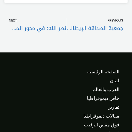
t
Prev
NEXT
PREVIOUS
جمعية الصداقة الإيطالية العربية: ما تعرضت له مدينة كرمان الايرانية عمل إرهابي
نصر الله: في محور المقاومة لا يوجد عبيد بل مجرد أسياد يصنعون النصر
الصفحة الرئيسية
لبنان
العرب والعالم
خاص ديموقراطيا
تقارير
مقالات ديموقراطيا
فوق مقص الرقيب