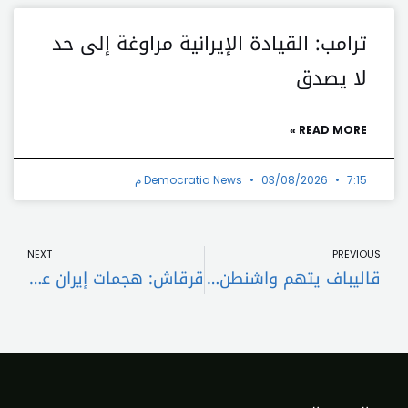
ترامب: القيادة الإيرانية مراوغة إلى حد
لا يصدق
READ MORE »
7:15 م
03/08/2026
Democratia News
t
Prev
NEXT
PREVIOUS
قاليباف يتهم واشنطن بخرق التفاهمات ويتوعد بعدم الرضوخ للضغوط
قرقاش: هجمات إيران على دول الخليج تعكس عدم الالتزام بخفض التصعيد