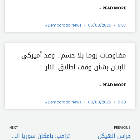
READ MORE »
6:07 م
06/08/2026
Democratia News
مفاوضات روما بلا حسم.. وعد أميركي
للبنان بشأن وقف إطلاق النار
READ MORE »
5:38 م
06/08/2026
Democratia News
t
Prev
NEXT
PREVIOUS
حراس الهيكل
ترامب: بامكان سوريا المساعدة في موضوع “حزب الله” وأعتقد أن إسرائيل ستسحب قواتها من لبنان