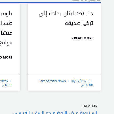
جنبلاط: لبنان بحاجة إلى
بلومبي
تركيا صديقة
طهران
منشآت
READ MORE »
مواقع
D MORE »
/2026
Democratia News
31/07/2026
10:06 ص
12:09 م
Prev
PREVIOUS
السنيورة عرض الاوضاع مع السفير الفرنسي