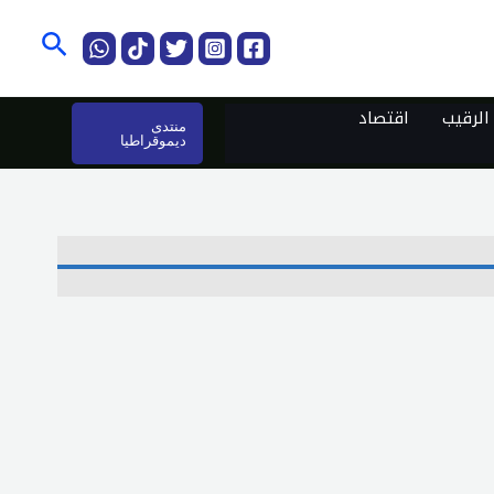
البحث
لرقيب
اقتصاد
منتدى
ديموقراطيا