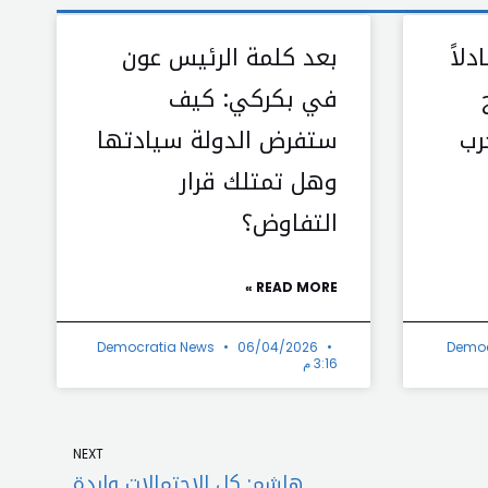
دلاً
بعد كلمة الرئيس عون
في بكركي: كيف
رب
ستفرض الدولة سيادتها
وهل تمتلك قرار
التفاوض؟
READ MORE »
Democratia News
06/04/2026
Democ
3:16 م
Next
NEXT
هاشم: كل الاحتمالات واردة