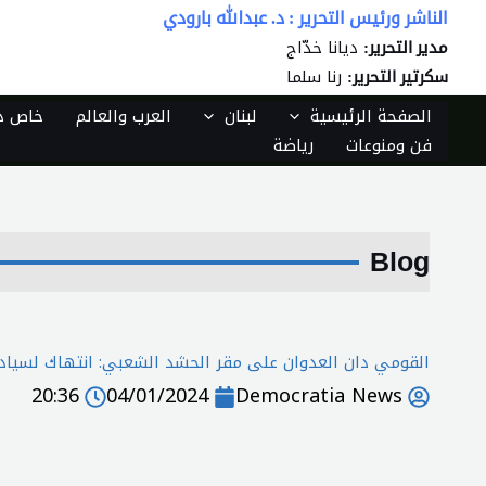
خطي
الناشر ورئيس التحرير : د. عبدالله بارودي
لى
ديانا خدّاج
مدير التحرير:
لمحتوى
رنا سلما
سكرتير التحرير:
الصفحة الرئيسية
لبنان
العرب والعالم
خاص دي
فن ومنوعات
رياضة
Blog
القومي دان العدوان على مقر الحشد الشعبي: انتهاك لسيادة 
20:36
04/01/2024
Democratia News