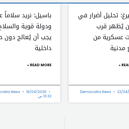
رغ: تحليل أضرار في
باسيل: نريد سلاماً عا
 يُظهر قرب
ودولة قوية والسلاح
 عسكرية من
يجب أن يُعالج دون ح
 مدنية
داخلية
READ MORE »
REA
ratia News
16/04/2026
Democratia News
22/04
10:32 ص