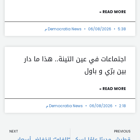
READ MORE »
5:38 م
06/08/2026
Democratia News
اجتماعات في عين التينة.. هذا ما دار
بين برّي و باول
READ MORE »
2:18 م
06/08/2026
Democratia News
t
Prev
NEXT
PREVIOUS
قطيش مديرًا عامًا لسكاي نيوز
“الفاو”: انخفاض أسعار المواد الغذائية 13,7 في المئة