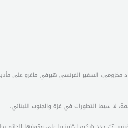
اد مخزومي، السفير الفرنسي هيرفي ماغرو على مأدبة
قة، لا سيما التطورات في غزة والجنوب اللبناني.
الفرنسية”، جدد شكره ل”فرنسا على وقوفها الدائم بجا