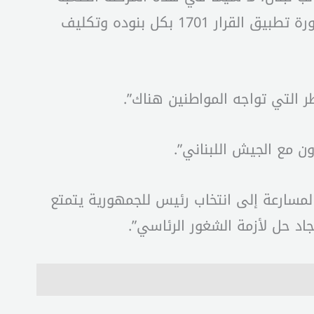
من تاريخ البلد”، ثمن “الجهود الفرنسية المبذولة لتحييد لبنان عن صراعات المنطقة”، مجددا تأكيد “ضرورة تطبيق القرار 1701 بكل بنوده وتكليف
 التي تواجه المواطنين هناك”.
ن مع الجيش اللبناني”.
لمسارعة إلى انتخاب رئيس للجمهورية يتمتع
اد حل لأزمة الشغور الرئاسي”.