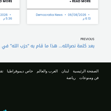
D MORE »
READ MORE »
/2026
Democratia News
06/08/2026
6:13 م
5:36 م
Prev
PREVIOUS
بعد كلمة نصرالله… هذا ما قام به “حزب الله” في ج
الصفحة الرئيسية
لبنان
العرب والعالم
خاص ديموقراطيا
تقا
فن ومنوعات
رياضة