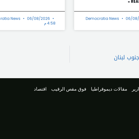
REA
ratia News
06/08/2026
Democratia News
06/08
4:58 م
نوب لبنان
رير
مقالات ديموقراطيا
فوق مقص الرقيب
اقتصاد