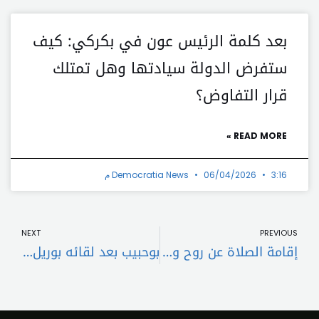
بعد كلمة الرئيس عون في بكركي: كيف
ستفرض الدولة سيادتها وهل تمتلك
قرار التفاوض؟
READ MORE »
3:16 م
06/04/2026
Democratia News
t
Prev
NEXT
PREVIOUS
إقامة الصلاة عن روح والدة قائد الجيش في الفياضية والدفن والتعازي في العيشية
بوحبيب بعد لقائه بوريل: الحكومة تسعى إلى تجنُّب الحرب التي سيكون لها تداعيات كارثية على الصعيدَين الإقليمي والدولي