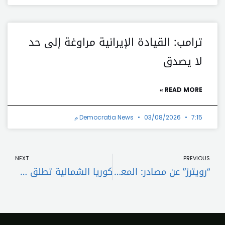
ترامب: القيادة الإيرانية مراوغة إلى حد
لا يصدق
READ MORE »
7:15 م
03/08/2026
Democratia News
t
Prev
NEXT
PREVIOUS
“رويترز” عن مصادر: المعلومات الاستخباراتية التي جمعتها الولايات المتحدة تؤكد أن فرع تنظيم الدولة الإسلامية في أفغانستان نفذ هجوم إيران
كوريا الشمالية تطلق 60 قذيفة مدفعية قرب جزيرة يونبيونغ