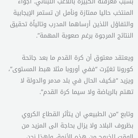
بسبب معرفته الكبيرة باللاعب اللبناني. أجواء
المنتخب حاليا ممتازة ونأمل ان تستمر الإيجابية
والتفاؤل اللذين أرساهما المدرب وتالياًة تحقيق
النتائج المرجوة برغم صعوبة المهمة”.
ويعتقد معتوق أن كرة القدم ما بعد جائحة
كورونا تغيّرت “ففي أوروبا مثلا هبط المستوى”،
ويزيد “فكيف الحال في بلد مدمر والدولة لا
تهتم بالرياضة ولا سيما كرة القدم”.
وتابع “من الطبيعي ان يتأثر القطاع الكروي
بظروف البلاد ولا يزال بحاجة الى المزيد من
الوقت للخروج من هذه الأزمة، ولهذا نحن