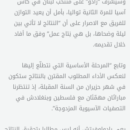
وسيشرف “رادو” على منتخب لبنان في كأس
آسيا للمرة الثانية تواليا، بأمل أن يعيد التوازن
للفريق مع الاصرار على أن “النتائج لا تأتي بين
ليلة وضحاها، بل هي نِتاج عمل” وفق ما أفاد
خلال تقديمه.
وتابع “المرحلة الأساسية التي نتطلّع إليها
لنعكس الأداء المطلوب المقترن بالنتائج ستكون
في شهر حزيران من السنة المقبلة، إذ تنتظرنا
مباراتَان مهمّتَان مع فلسطين وبنغلادش في
التصفيات الآسيوية المزدوجة”.
يعي رادولوفيتش أنه ليس مطالبا بتحقيق النتائج