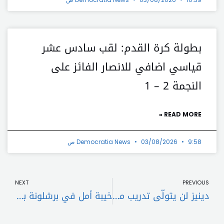
بطولة كرة القدم: لقب سادس عشر
قياسي اضافي للانصار الفائز على
النجمة 2 – 1
READ MORE »
9:58 ص
03/08/2026
Democratia News
t
Prev
NEXT
PREVIOUS
دينيز لن يتولّى تدريب منتخب البرازيل بعد الآن
خيبة أمل في برشلونة بسبب رافينيا