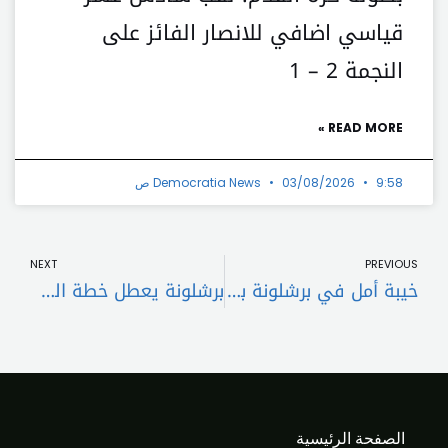
قياسي اضافي للانصار الفائز على
النجمة 2 – 1
READ MORE »
9:58 ص
03/08/2026
Democratia News
t
Prev
NEXT
PREVIOUS
خيبة أمل في برشلونة بسبب رافينيا
برشلونة يعطل خطة الهلال لضم بديل نيمار
الصفحة الرئيسية