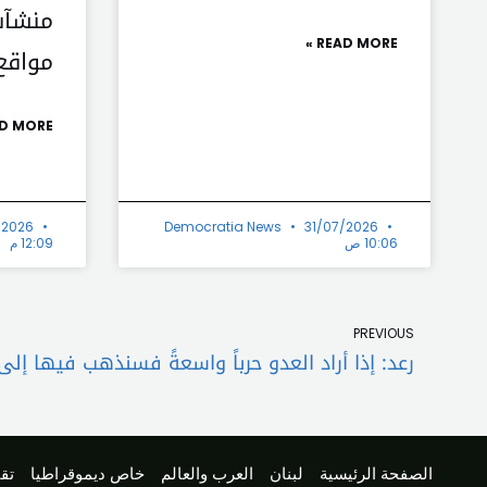
منشآت
READ MORE »
مواقع
D MORE »
/2026
Democratia News
31/07/2026
10:06 ص
12:09 م
Prev
PREVIOUS
رعد: إذا أراد العدو حرباً واسعةً فسنذهب فيها إلى
الصفحة الرئيسية
لبنان
العرب والعالم
خاص ديموقراطيا
تقا