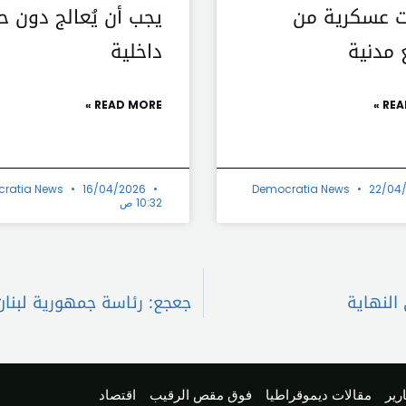
 عسكرية من
يجب أن يُعالج دون ح
 مدنية
داخلية
READ MORE »
REA
ratia News
16/04/2026
Democratia News
22/04
10:32 ص
 النهاية
جعجع: رئاسة جمهورية لبنان
رير
مقالات ديموقراطيا
فوق مقص الرقيب
اقتصاد