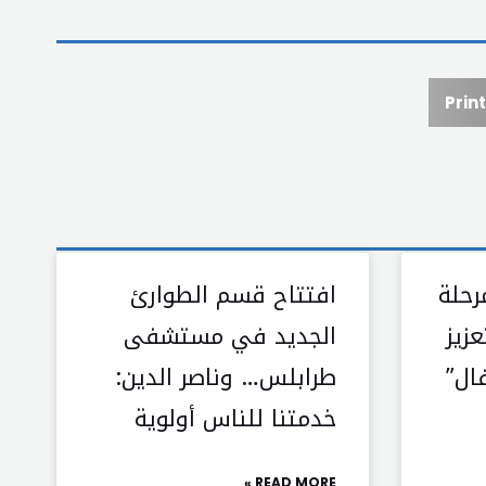
Print
رحلة
افتتاح قسم الطوارئ
زيز
الجديد في مستشفى
ال”
طرابلس… وناصر الدين:
خدمتنا للناس أولوية
READ MORE »