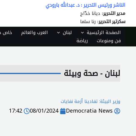
خطي
الناشر ورئيس التحرير : د. عبدالله بارودي
لى
ديانا خدّاج
مدير التحرير:
لمحتوى
رنا سلما
سكرتير التحرير:
الصفحة الرئيسية
لبنان
العرب والعالم
خاص دي
فن ومنوعات
رياضة
لبنان - صحة وبيئة
وزير البيئة: تفادينا أزمة نفايات
17:42
08/01/2024
Democratia News