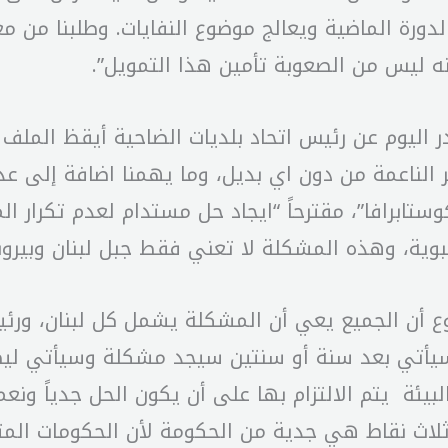
دورة الماضية ويعالج موضوع النفايات. وطلبنا من م
نه ليس من الصعوبة تأمين هذا التمويل”.
در اليوم عن رئيس اتحاد بلديات الضاحية أيقظ الملف
 بحجم مطمر الناعمة من دون اي بديل، وما يهمنا اضافة إ
وستابرافا”، مقترحاً “ايجاد حل مستدام لعدم تكرار 
وية، وهذه المشكلة لا تعني فقط جبل لبنان وبيروت
وع أن الجميع يعي أن المشكلة يشمل كل لبنان، ورئي
فا سيأتي بعد سنة أو سنتين سيجد مشكلة وسيأتي لي
بيئة يتم الالتزام بها على أن يكون الحل جدياً ونع
لاث نقاط هي جدية من الحكومة لأن الحكومات المت