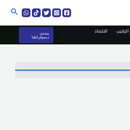
البحث
لرقيب
اقتصاد
منتدى
ديموقراطيا