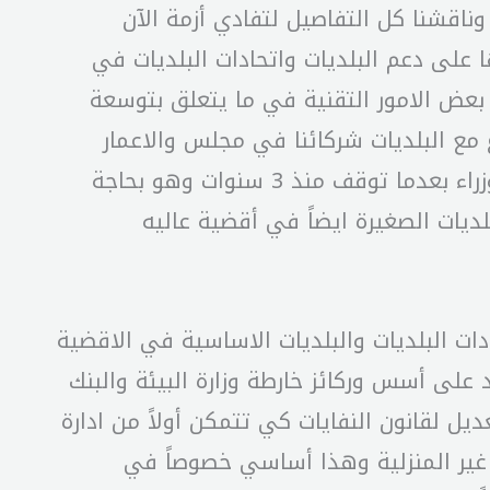
ناقشنا كل التفاصيل لتفادي أزمة الآن
ة كما حصل عام 2015. هذه النقاط نعتمد فيها على دعم البلديات واتحادات البلديات في
عض الامور التقنية في ما يتعلق بتوسعة
ع البلديات شركائنا في مجلس والاعمار
والادارات المعنية. وتم التوافق على وضع بند تشغيل معمل العمروسية في أول جلسة لمجلس الوزراء بعدما توقف منذ 3 سنوات وهو بحاجة
ديات الصغيرة ايضاً في أقضية عاليه
ادات البلديات والبلديات الاساسية في الاقضية
على أسس وركائز خارطة وزارة البيئة والبنك
ل لقانون النفايات كي تتمكن أولاً من ادارة
يات غير المنزلية وهذا أساسي خصوصاً في