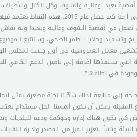
 أقضية بعبدا وعاليه والشوف وكل الكتل والأطياف، و
والأهم تفادي أزمة في المستقبل وألا نعود إلى أزم
 تعمل في أقضية الشوف وعاليه وبعبدا وتم نقاش ب
خ وتسميد وخلايا للطمر الصحي، وسنتابع الموضوع م
التي سننفذها اضافة إلى تأمين الدعم الكافي للبل
وجودة في نطاقها”.
 بحاجة إلى متابعة لذلك شكّلنا لجنة مصغرة تمثل اتح
يع المقبلة يمكن أن نكون أسّسنا لحل مستدام يعتمد 
ض كي تكون هناك إدارة وحوكمة ودعم للبلديات وتعدي
 البيئة وثانياً لتعزيز الفرز من المصدر وادارة النفا