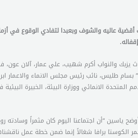
ب أقضية عاليه والشوف وبعبدا لتفادي الوقوع في أزمة 
قفاله.
اث يزبك والنواب أكرم شهيب، علي عمار، آلان عون، ف
سام طليس، نائب رئيس مجلس الانماء والاعمار ابرا
م المتحدة الانمائي ووزارة البيئة، الخبيرة البيئية
ح ياسين “أن اجتماعنا اليوم كان مثمراً وسادته روح
مر الكوستا برافا شغالاً إنما ضمن خطة عمل ناقشناه