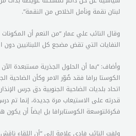
لبنان نقمة ونأمل الخلاص من النقمة”.
وقال النائب علي عمار “من النعم أن المكونات 
النفايات التي تقض مضجع كل اللبنانيين دون اس
وأضاف: “بما أن الحلول الجذرية مستبعدة الآن 
الكوستا برافا فقد صُوّر الامر وكأن الضاحية ا
اتحاد بلديات الضاحية الجنوبية دق جرس الإنذا
قدرته على الاستيعاب مرة جديدة، إنما تم درس
فكرةلتوسعة الكوستابرافا بل ايضاً أن يكون ه