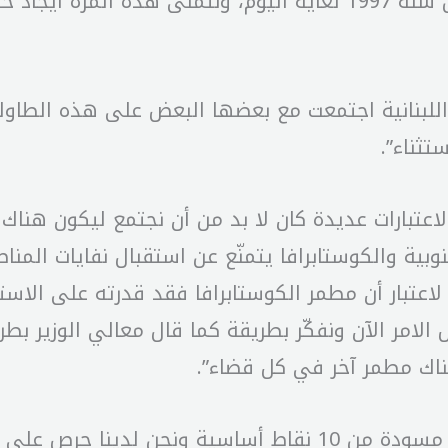
سياسية عن حل دائم لمشكلة عويصة بدأت من سنة 1997 لغاية اليوم،
اللبنانية اجتمعت مع بعضها البعض على هذه الطاولة 
تثناء”.
لاعتبارات عديدة كان لا بد من أن نجتمع ليكون هناك 
لجنوبية والكوستابرافا يتمنّع عن استقبال نفايات الم
ر لاعتبار أن مطمر الكوستابرافا فقد قدرته على ال
 الامر الآن ونفكّر بطريقة كما قال معالي الوزير 
ناك مطمر آخر في كل قضاء”.
ولفت النائب فادي علامة إلى “أن اللقاء ناقش مسودة من 10 نق