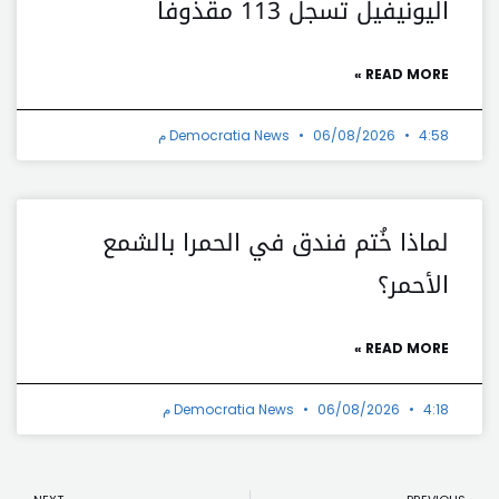
اليونيفيل تسجل 113 مقذوفاً
READ MORE »
4:58 م
06/08/2026
Democratia News
لماذا خُتم فندق في الحمرا بالشمع
الأحمر؟
READ MORE »
4:18 م
06/08/2026
Democratia News
t
Prev