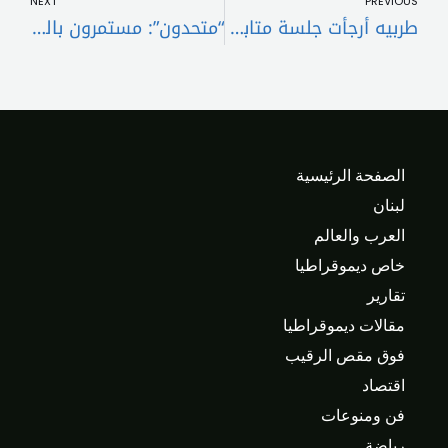
NEXT
PREVIOUS
طربيه أرجأت جلسة متابعة المحاكمة في الدعوى المقامة ضد “جمعية المقاصد” إلى 18 آذار
“متحدون”: مستمرون بالدفاع الفعلي عن حقوق المودعين واستئناف قرار محكمة الافلاس وفق الاصول
الصفحة الرئيسية
لبنان
العرب والعالم
خاص ديموقراطيا
تقارير
مقالات ديموقراطيا
فوق مقص الرقيب
اقتصاد
فن ومنوعات
رياضة