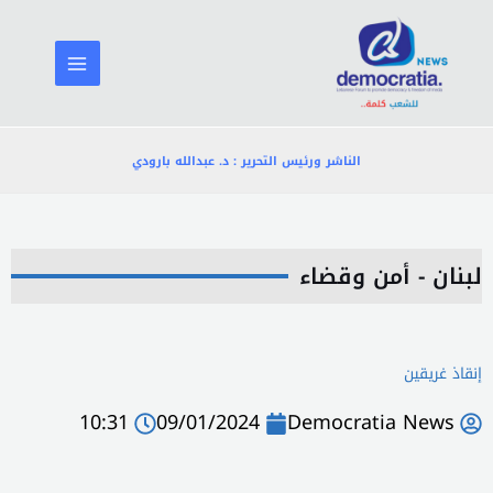
خطي
لى
لمحتوى
الناشر ورئيس التحرير : د. عبدالله بارودي
لبنان - أمن وقضاء
إنقاذ غريقين
10:31
09/01/2024
Democratia News