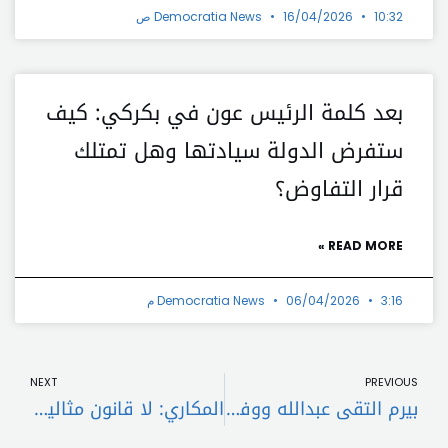
10:32 ص
16/04/2026
Democratia News
بعد كلمة الرئيس عون في بكركي: كيف
ستفرض الدولة سيادتها وهل تمتلك
قرار التفاوض؟
READ MORE »
3:16 م
06/04/2026
Democratia News
t
Prev
NEXT
PREVIOUS
بيرم التقى عبدالله ووفد “التحرر العمالي”
المكاري: لا قانون مثالياً ونحاول الوصول الى نص يُجيب على هواجس الاعلاميين