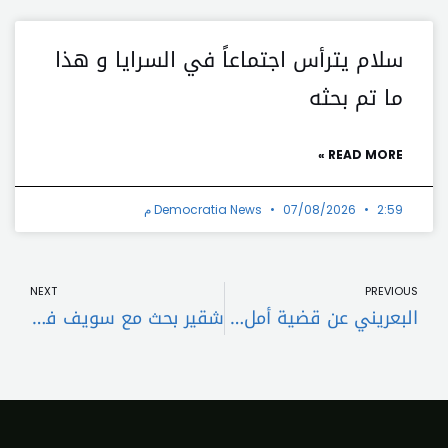
سلام يترأس اجتماعاً في السرايا و هذا
ما تم بحثه
READ MORE »
2:59 م
07/08/2026
Democratia News
t
Prev
NEXT
PREVIOUS
البعريني عن قضية أمل شعبان: قاضيان في النار..وقاضٍ في الجنة
شقير بحث مع سويف في التعاون المشترك وتأكيد على ضرورة التكاتف وانتخاب رئيس للجمهورية