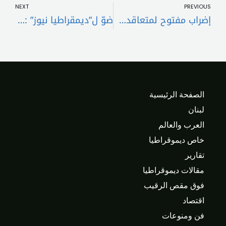
NEXT
PREVIOUS
إضراب مفتوح لمتعاقدي مستشفى رفيق الحريري
ضوّ ل”ديمقراطيا نيوز” : عدم إغلاق مطمر “الكوستا برافا” قرار مسؤول.. وفتح معمل “العمروسية” أساسيّ!..
الصفحة الرئيسية
لبنان
العرب والعالم
خاص ديموقراطيا
تقارير
مقالات ديموقراطيا
فوق مقص الرقيب
اقتصاد
فن ومنوعات