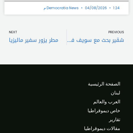
1:24 م
04/08/2026
Democratia News
t
Prev
NEXT
PREVIOUS
شقير بحث مع سويف في التعاون المشترك وتأكيد على ضرورة التكاتف وانتخاب رئيس للجمهورية
مطر يزور سفير ماليزيا
الصفحة الرئيسية
لبنان
العرب والعالم
خاص ديموقراطيا
تقارير
مقالات ديموقراطيا