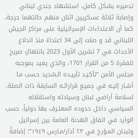
تدميره بشكل كامل، استشهاد جندي لبناني
وإصابة ثلاثة عسكريين اثنان منهم حالتهما حرجة،
كما أن الاعتداءات الإسرائيلية على مراكز الجيش
اللبناني قد و صلت إلى 34 اعتداءً منذ اندلاع
الأحداث في 7 تشرين الأول 2023 بانتهاكٍ صريح
للفقرة 5 من القرار 1701، والذي يعيد بموجبه
مجلس الأمن “تأكيـد تأييـده الـشديد حـسب مـا
أشـار إليـه في جميـع قراراتـه السابقة ذات الصلة،
لسلامة أراضي لبنان وسيادته واستقلاله
السياسي داخل حدوده المعتـرف بها دولياً، حسب
الوارد في اتفاق الهدنة العامة بين إسرائيل
ولبنـان المـؤرخ في ٢٣ آذار/مـارس ١٩٤٩”؛ إضافةً