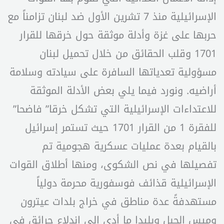
الإسرائيلية منذ 7 تشرين الأول ضد لبنان تزامناً مع
حربها على غزة وأدلة موثقة حول خرقها للقرار
1701 وقلب الحقائق من خلال تحميل لبنان
مسؤولية تعدياتها السافرة على سيادته وسلامة
أراضيه. ونورد فيما يلي بعض الأدلة الموثقة
للاعتداءات الإسرائيلية التي تشكل خرقا” فاضحا”
للفقرة 1 من القرار 1701 حيث تستمر إسرائيل
بالقيام بعدة عمليات عسكرية هجومية تم
تفصيلها في نص الشكوى، ومنها أطلاق القوات
الإسرائيلية قذائف فوسفورية محرمة دولياً
مستهدفةً عدة مناطق في خراج بلدات عيترون
وميس الجبل وبليدا ما أدى إلى اندلاع حرائق في