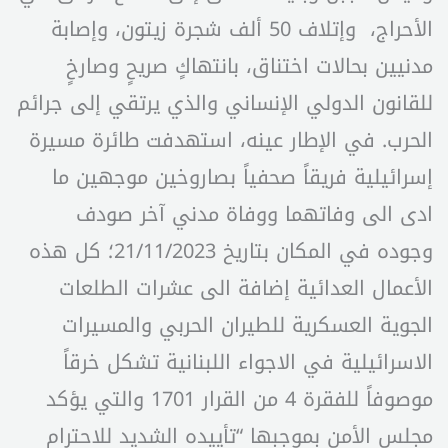
الأحراج، وإتلاف 50 ألف شجرة زيتون، وإصابة
مدنيين بحالات اختناق، بانتهاكٍ صريحٍ وصارخٍ
للقانون الدولي الإنساني والذي يرتقي إلى جرائم
الحرب. في الإطار عينه، استهدفت طائرة مسيرة
إسرائيلية فريقاً صحفياً بصاروخين موجهين ما
ادى الى وفاتهما ووفاة مدني آخر صودف
وجوده في المكان بتاريخ 21/11/2023؛ كل هذه
الأعمال العدائية إضافة الى عشرات الطلعات
الجوية العسكرية للطيران الحربي والمسيرات
الاسرائيلية في الاجواء اللبنانية تشكل خرقاً
موصوفاً للفقرة 4 من القرار 1701 والتي يؤكد
مجلس الأمن بموجبها “تأييده الشديد للاحترام