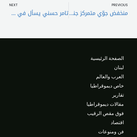
NEXT
PREVIOUS
منخفض جوّي متمركز جنوب تركيا يؤثر تدريجيًا على لبنان والحوض الشرقي للمتوسّط
تامر حسني يسأل في جديده: “موحشتكيش؟”
الصفحة الرئيسية
لبنان
العرب والعالم
خاص ديموقراطيا
تقارير
مقالات ديموقراطيا
فوق مقص الرقيب
اقتصاد
فن ومنوعات