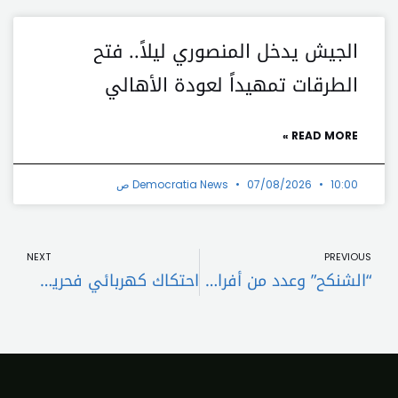
الجيش يدخل المنصوري ليلاً.. فتح
الطرقات تمهيداً لعودة الأهالي
READ MORE »
10:00 ص
07/08/2026
Democratia News
t
Prev
NEXT
PREVIOUS
“الشنكح” وعدد من أفراد عصابته في قبضة قوى الأمن
احتكاك كهربائي فحريق… وإصابات